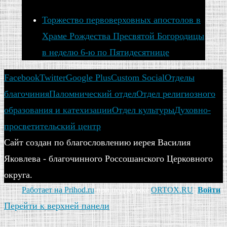
Торжество первоверховных апостолов в
Храме Рождества Пресвятой Богородицы
в неделю 6-ю по Пятидесятнице
Facebook
Twitter
Google Plus
Custom Social
Отделы
благочиния
Паломнический отдел
Отдел религиозного
образования и катехизации
Отдел культуры
Духовно-
просветительский центр
Сайт создан по благословлению иерея Василия
Яковлева - благочинного Россошанского Церковного
округа.
Работает на Prihod.ru
при поддержке
ORTOX.RU
[
Войти
]
Перейти к верхней панели