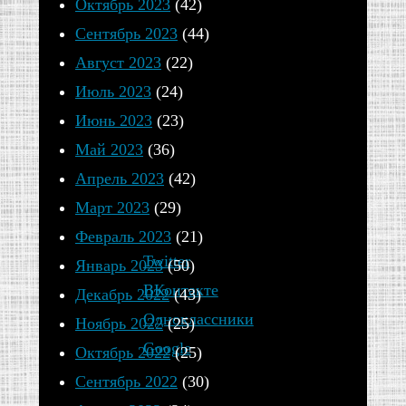
Октябрь 2023
(42)
Ильинском
Сентябрь 2023
(44)
кафедральном
Август 2023
(22)
соборе,
Июль 2023
(24)
6
Июнь 2023
(23)
Май 2023
(36)
Поделиться:
Апрель 2023
(42)
Март 2023
(29)
Февраль 2023
(21)
Twitter
Январь 2023
(50)
ВКонтакте
Декабрь 2022
(43)
Одноклассники
Ноябрь 2022
(25)
Google
Октябрь 2022
(25)
Сентябрь 2022
(30)