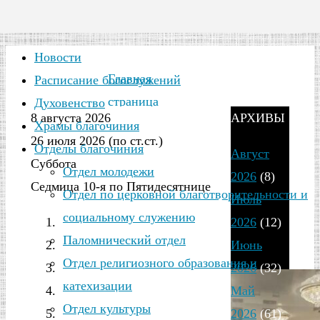
Новости
Главная
Расписание богослужений
страница
Духовенство
8 августа 2026
АРХИВЫ
2026
Храмы благочиния
26 июля 2026 (по ст.ст.)
День:
Июнь
Отделы благочиния
Август
Суббота
14
Отдел молодежи
2026
(8)
Седмица 10-я по Пятидесятнице
Отдел по церковной благотворительности и
Июль
14.06.2026
социальному служению
2026
(12)
Паломнический отдел
Июнь
Отдел религиозного образования и
2026
(32)
катехизации
Май
Отдел культуры
2026
(61)