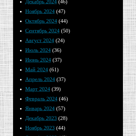
Декабрь 2024
(46)
актовом
Ноябрь 2024
(47)
зале
Октябрь 2024
(44)
Епархиального
Сентябрь 2024
(50)
управления
Август 2024
(24)
г.
Июль 2024
(36)
Россошь
Июнь 2024
(37)
прошла
Май 2024
(61)
встреча
Апрель 2024
(37)
участников
Март 2024
(39)
взрослой
Февраль 2024
(46)
воскресной
Январь 2024
(57)
школы
Декабрь 2023
(28)
при
Ноябрь 2023
(44)
Свято-