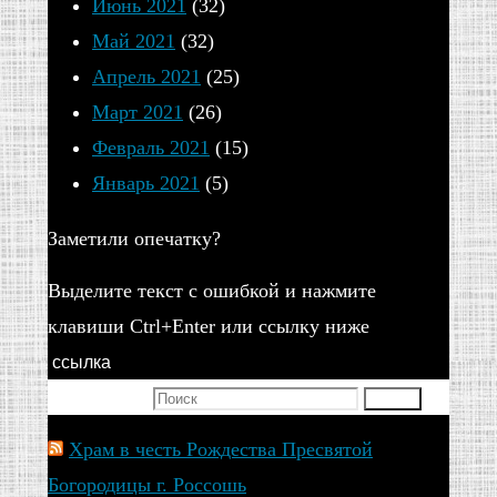
Июнь 2021
(32)
Май 2021
(32)
Апрель 2021
(25)
Март 2021
(26)
Февраль 2021
(15)
Январь 2021
(5)
Заметили опечатку?
Выделите текст с ошибкой и нажмите
клавиши Ctrl+Enter или ссылку ниже
ссылка
Искать для:
Поиск
Храм в честь Рождества Пресвятой
Богородицы г. Россошь