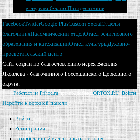
в неделю 6-ю по Пятидесятнице
Facebook
Twitter
Google Plus
Custom Social
Отделы
благочиния
Паломнический отдел
Отдел религиозного
образования и катехизации
Отдел культуры
Духовно-
просветительский центр
Сайт создан по благословлению иерея Василия
Яковлева - благочинного Россошанского Церковного
округа.
Работает на Prihod.ru
при поддержке
ORTOX.RU
[
Войти
]
Перейти к верхней панели
Войти
Регистрация
Православный календарь на сегодня