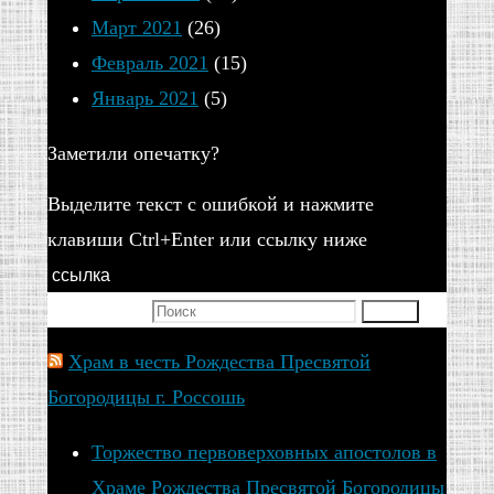
Март 2021
(26)
Февраль 2021
(15)
Январь 2021
(5)
Заметили опечатку?
Выделите текст с ошибкой и нажмите
клавиши Ctrl+Enter или ссылку ниже
ссылка
Искать для:
Поиск
Храм в честь Рождества Пресвятой
Богородицы г. Россошь
Торжество первоверховных апостолов в
Храме Рождества Пресвятой Богородицы