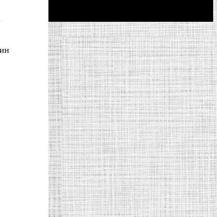
а
дин