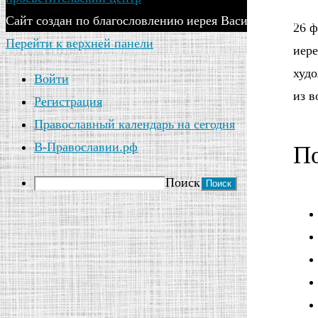
Сайт создан по благословлению иерея Василия Яковлева
26 ф
Перейти к верхней панели
иере
худ
Войти
из в
Регистрация
Православный календарь на сегодня
В-Православии.рф
По
Поиск