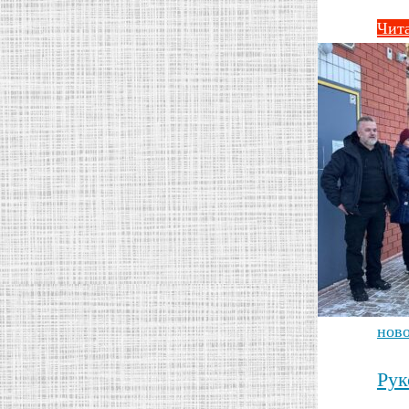
Чита
нов
Рук