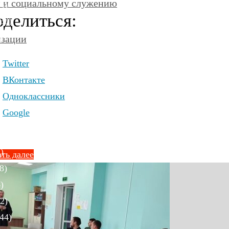
и и социальному служению
4)
делиться:
50)
)
изации
Twitter
ВКонтакте
Одноклассники
)
Google
6)
)
ть далее
8)
)
2)
44)