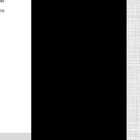
ий
го