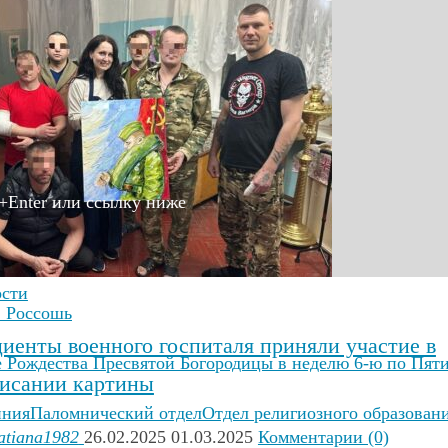
+Enter или ссылку ниже
ости
. Россошь
иенты военного госпиталя приняли участие в
 Рождества Пресвятой Богородицы в неделю 6-ю по Пят
исании картины
иния
Паломнический отдел
Отдел религиозного образован
atiana1982
26.02.2025
01.03.2025
Комментарии (0)