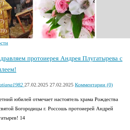
7)
)
7)
39)
)
ости
дравляем протоиерея Андрея Плугатырева с
леем!
)
atiana1982
27.02.2025
27.02.2025
Комментарии (0)
8)
етний юбилей отмечает настоятель храма Рождества
)
вятой Богородицы г. Россошь протоиерей Андрей
6)
атырев! 14
)