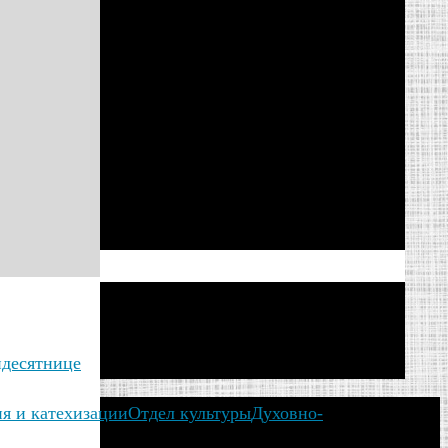
идесятнице
ия и катехизации
Отдел культуры
Духовно-