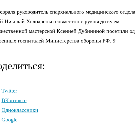
 - благочинного Россошанского Церковного округа.
евраля руководитель епархиального медицинского отдел
й Николай Холодченко совместно с руководителем
ожественной мастерской Ксенией Дубининой посетили о
оенных госпиталей Министерства обороны РФ. 9
делиться:
Twitter
ВКонтакте
Одноклассники
Google