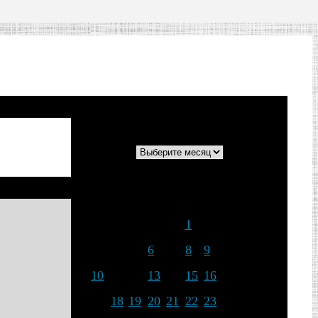
Архивы
Архивы
Февраль 2025
Пн
Вт
Ср
Чт
Пт
Сб
Вс
1
2
3
4
5
6
7
8
9
10
11
12
13
14
15
16
17
18
19
20
21
22
23