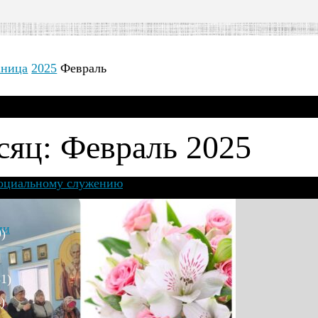
аница
2025
Февраль
яц: Февраль 2025
социальному служению
ии
)
1)
)