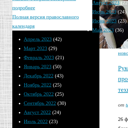
Август 2023
(22
подробнее
Июль 2023
(24)
Полная версия православного
Июнь 2023
(23)
календаря
Май 2023
(36)
Апрель 2023
(42)
Март 2023
(29)
нов
Февраль 2023
(21)
Январь 2023
(50)
Рук
Декабрь 2022
(43)
про
Ноябрь 2022
(25)
тех
Октябрь 2022
(25)
Сентябрь 2022
(30)
от
t
Август 2022
(24)
26 ф
Июль 2022
(23)