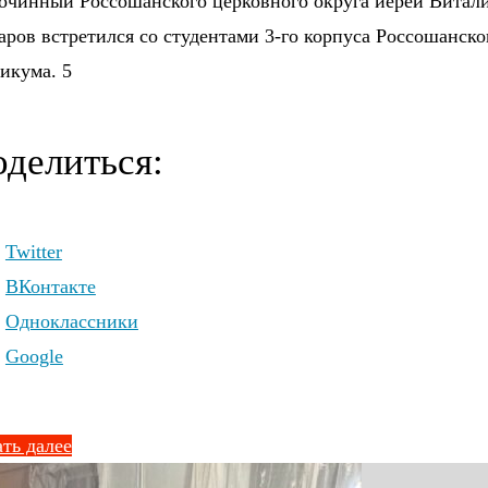
очинный Россошанского церковного округа иерей Витал
ров встретился со студентами 3-го корпуса Россошанско
икума. 5
делиться:
Twitter
ВКонтакте
Одноклассники
Google
ть далее