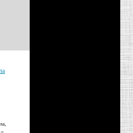
ла
ла,