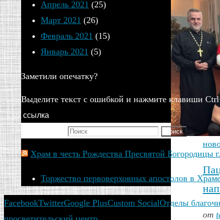
Апрель 2021
(25)
Март 2021
(26)
Февраль 2021
(15)
Январь 2021
(5)
Заметили опечатку?
Выделите текст с ошибкой и нажмите клавиши Ctrl
ссылка
Искать для:
Поиск
нов
Храм в честь Рождества Пресвятой Богородицы г
Пац
Торжество первоверховных апостолов в Храме
нап
Facebook
Twitter
Google Plus
Custom Social
Отделы благоч
от
t
просветительский центр