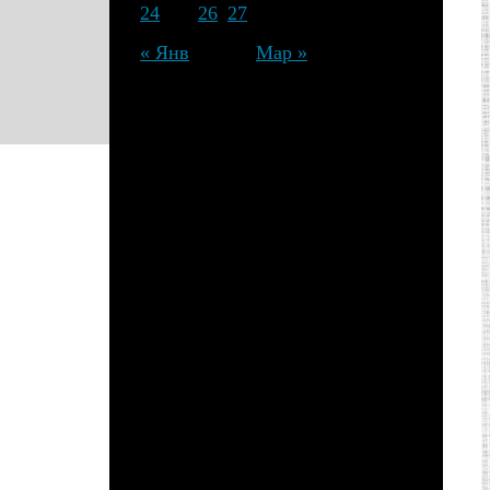
24
25
26
27
28
« Янв
Мар »