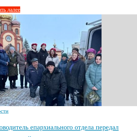
ть далее
ости
оводитель епархиального отдела передал