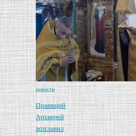
новости
Правящий
Архиерей
возглавил