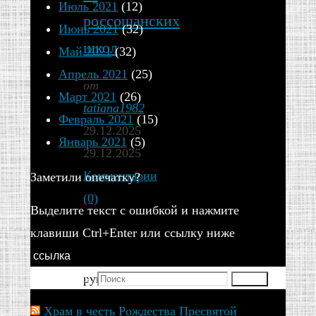
Июль 2021
(12)
россошанских
Июнь 2021
(32)
школ
Май 2021
(32)
Апрель 2021
(25)
от
Март 2021
(26)
tatiana1982
Февраль 2021
(15)
29.12.2025
Январь 2021
(5)
29.12.2025
Комментарии
Заметили опечатку?
(0)
Выделите текст с ошибкой и нажмите
клавиши Ctrl+Enter или ссылку ниже
29
декабря
ссылка
Искать для:
руководитель
Поиск
епархиального
Храм в честь Рождества Пресвятой