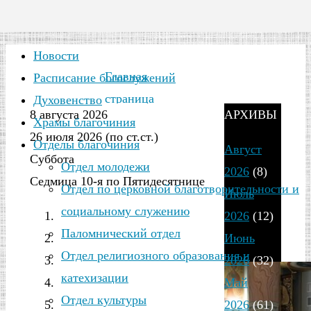
Новости
Главная
Расписание богослужений
страница
Духовенство
8 августа 2026
АРХИВЫ
2025
Храмы благочиния
26 июля 2026 (по ст.ст.)
Год:
Отделы благочиния
Август
Суббота
Отдел молодежи
2026
(8)
Седмица 10-я по Пятидесятнице
Отдел по церковной благотворительности и
Июль
2025
социальному служению
2026
(12)
Паломнический отдел
Июнь
Отдел религиозного образования и
2026
(32)
катехизации
Май
Отдел культуры
2026
(61)