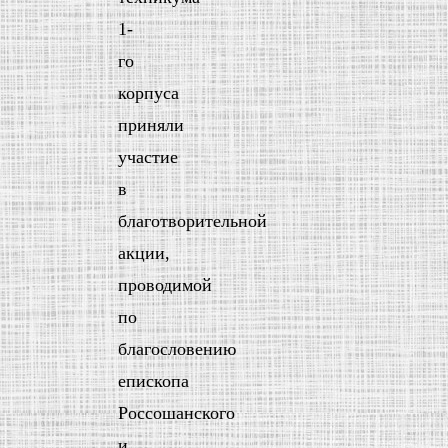
1-
го
корпуса
приняли
участие
в
благотворительной
акции,
проводимой
по
благословению
епископа
Россошанского
и