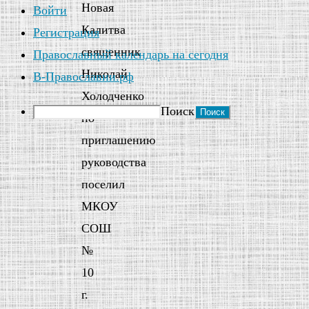
Новая
Войти
Калитва
Регистрация
священник
Православный календарь на сегодня
Николай
В-Православии.рф
Холодченко
Поиск
по
приглашению
руководства
поселил
МКОУ
СОШ
№
10
г.