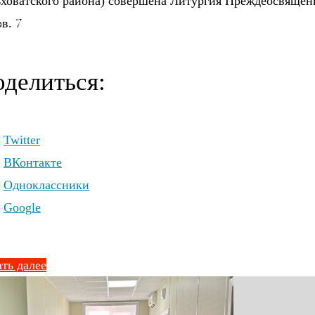
ьховатского района) совершена Литургия Преждеосвяще
 - благочинного Россошанского Церковного округа.
в. 7
делиться:
Twitter
ВКонтакте
Одноклассники
Google
ть далее