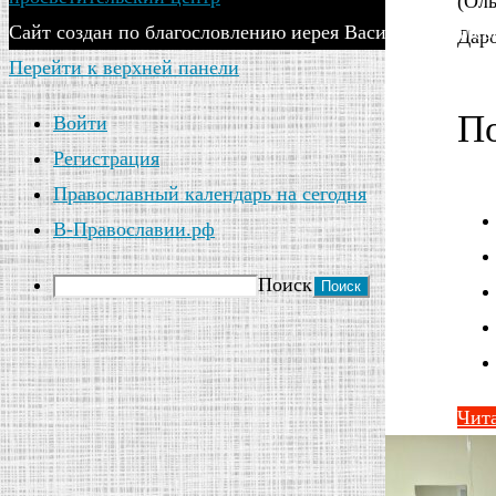
(Ол
Сайт создан по благословлению иерея Василия Яковлева
Даро
Перейти к верхней панели
По
Войти
Регистрация
Православный календарь на сегодня
В-Православии.рф
Поиск
Чита