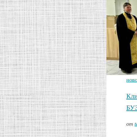
нов
Кли
БУЗ
от
t