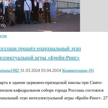
7)
)
7)
39)
)
ости
оссоши прошёл епархиальный этап
еллектуальной игры «Брейн-Ринг»
)
atiana1982
31.03.2024
03.04.2024
Комментарии (0)
8)
арта в здании церковно-приходской школы при Свято-
)
нском кафедральном соборе города Россошь состоялся
6)
хиальный этап интеллектуальной игры «Брейн-Ринг». 27
)