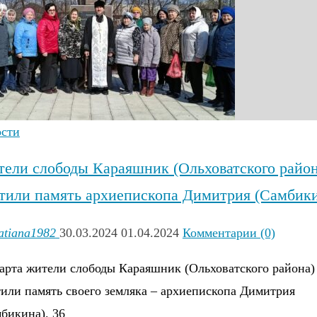
)
ости
ели слободы Караяшник (Ольховатского район
тили память архиепископа Димитрия (Самбик
atiana1982
30.03.2024
01.04.2024
Комментарии (0)
арта жители слободы Караяшник (Ольховатского района)
или память своего земляка – архиепископа Димитрия
бикина). 36