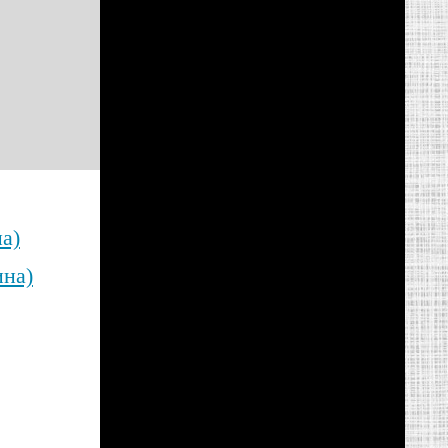
а)
ина)