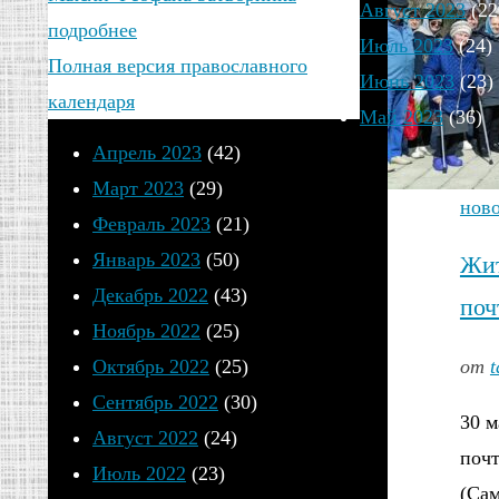
Август 2023
(22
подробнее
Июль 2023
(24)
Полная версия православного
Июнь 2023
(23)
календаря
Май 2023
(36)
Апрель 2023
(42)
Март 2023
(29)
нов
Февраль 2023
(21)
Январь 2023
(50)
Жит
Декабрь 2022
(43)
поч
Ноябрь 2022
(25)
Октябрь 2022
(25)
от
t
Сентябрь 2022
(30)
30 м
Август 2022
(24)
почт
Июль 2022
(23)
(Сам