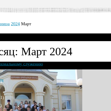
аница
2024
Март
яц: Март 2024
социальному служению
ии
)
1)
)