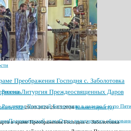
+Enter или ссылку ниже
ости
раме Преображения Господня с. Заболотовка
ершена Литургия Преждеосвященных Даров
. Россошь
 Рождества Пресвятой Богородицы в неделю 6-ю по Пят
atiana1982
29.03.2024
29.03.2024
Комментарии (0)
иния
Паломнический отдел
Отдел религиозного образован
арта в храме Преображения Господня с. Заболотовка