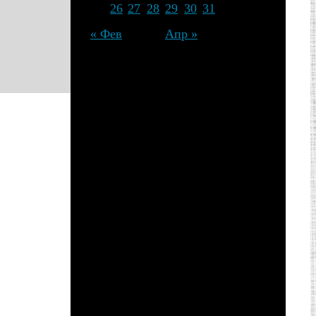
25
26
27
28
29
30
31
« Фев
Апр »