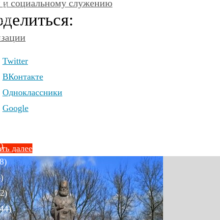
и и социальному служению
4)
делиться:
50)
)
изации
Twitter
ВКонтакте
Одноклассники
)
Google
6)
)
ть далее
8)
)
2)
44)