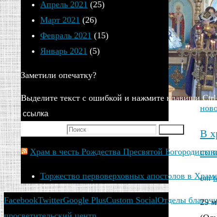
Апрель 2021
(25)
Март 2021
(26)
Февраль 2021
(15)
Январь 2021
(5)
Заметили опечатку?
Выделите текст с ошибкой и нажмите клавиши Ctrl
нов
ссылка
Искать для:
Поиск
В х
сов
Храм в честь Рождества Пресвятой Богородицы г
Торжество первоверховных апостолов в Храме
от
t
Facebook
Twitter
Google Plus
Custom Social
Отделы благоч
29 м
просветительский центр