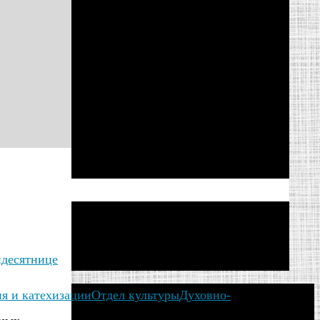
идесятнице
ия и катехизации
Отдел культуры
Духовно-