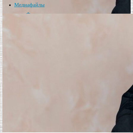
Медиафайлы
Фотогалерея
Воскресная школа
Контакты
Духовно-просветительский центр
Искать для:
Поиск
Россошанское благочиние
Перейти к контенту
Новости
Расписание богослужений
Духовенство
Храмы благочиния