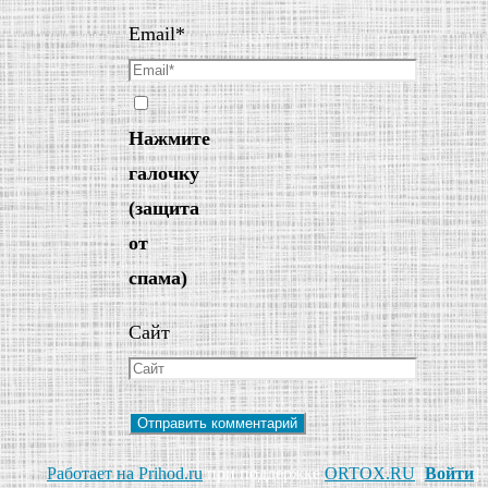
Email
*
Нажмите
галочку
(защита
от
спама)
Сайт
Работает на Prihod.ru
при поддержке
ORTOX.RU
[
Войти
]