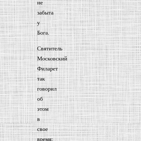
не
забыта
у
Бога.
Святитель
Московский
Филарет
так
говорил
об
этом
в
свое
время: