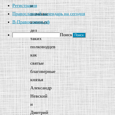
Регистрация
и
Православный календарь на сегодня
значение
В-Православии.рф
военных
дел
Поиск
таких
полководцев
как
святые
благоверные
князья
Александр
Невский
и
Дмитрий