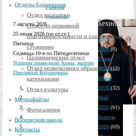
Отделы благочиния
Главная
Отдел молодежи
страница
7 августа 2026
АРХИВЫ
Отдел по церковной
новости
25 июля 2026 (по ст.ст.)
благотворительности и социальному
Обращение
Август
Пятница
епископа
служению
2026
(8)
Седмица 10-я по Пятидесятнице
Россошанского
Паломнический отдел
Июль
Успение праведной Анны, матери
и
Отдел религиозного образования и
2026
(12)
Пресвятой Богородицы
Острогожского
Июнь
катехизации
Дионисия
2026
(32)
Отдел культуры
по
Май
Медиафайлы
случаю
2026
(61)
Фотогалерея
новости
празднования
Апрель
Воскресная школа
Дня
2026
(69)
Контакты
Обращение
защитника