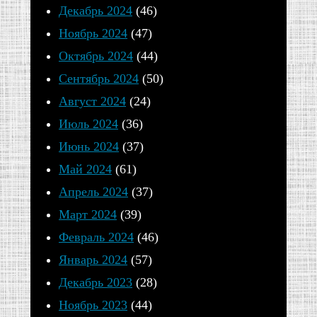
Многовековая
Декабрь 2024
(46)
история
Ноябрь 2024
(47)
Российского
Октябрь 2024
(44)
государства
Сентябрь 2024
(50)
свидетельствует
Август 2024
(24)
всему
Июль 2024
(36)
миру
Июнь 2024
(37)
о
Май 2024
(61)
том,
Апрель 2024
(37)
что
Март 2024
(39)
защитой
Февраль 2024
(46)
и
Январь 2024
(57)
опорой
Декабрь 2023
(28)
дорогого
Ноябрь 2023
(44)