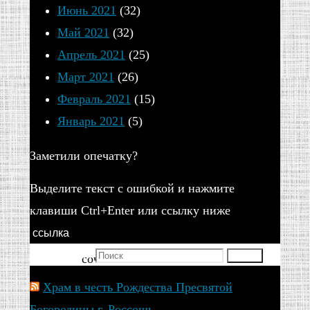
служении
Июнь 2021
(32)
—
Май 2021
(32)
Родину
Апрель 2021
(25)
защищать.
Март 2021
(26)
Февраль 2021
(15)
А
Январь 2021
(5)
иногда,
эти
Заметили опечатку?
направления
Выделите текст с ошибкой и нажмите
великие
клавиши Ctrl+Enter или ссылку ниже
сыны
ссылка
Отчизны
Искать для:
Поиск
сочетали
в
Храм в честь Рождества Пресвятой
себе
Богородицы г. Россошь