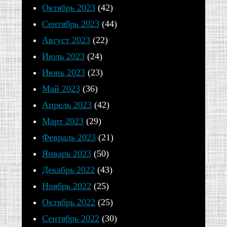
Отечества
Октябрь 2023
(42)
всегда
Сентябрь 2023
(44)
было
Август 2023
(22)
два
Июль 2023
(24)
воинства
Июнь 2023
(23)
—
Май 2023
(36)
ратное
Апрель 2023
(42)
и
Март 2023
(29)
духовное.
Февраль 2023
(21)
Первое,
Январь 2023
(50)
с
Декабрь 2022
(43)
оружием
Ноябрь 2022
(25)
в
Октябрь 2022
(25)
руках,
Сентябрь 2022
(30)