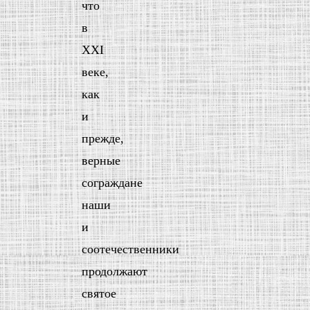
что
в
XXI
веке,
как
и
прежде,
верные
сограждане
наши
и
соотечественники
продолжают
святое