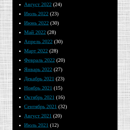
второе
Август 2022
(24)
же,
Июль 2022
(23)
с
Июнь 2022
(30)
постом
Май 2022
(28)
и
Апрель 2022
(30)
молитвой.
Март 2022
(28)
Но
Февраль 2022
(20)
и,
Январь 2022
(27)
то
Декабрь 2021
(23)
и
Ноябрь 2021
(15)
другое
Октябрь 2021
(16)
объединяет
Сентябрь 2021
(32)
воинов
Август 2021
(20)
в
Июль 2021
(12)