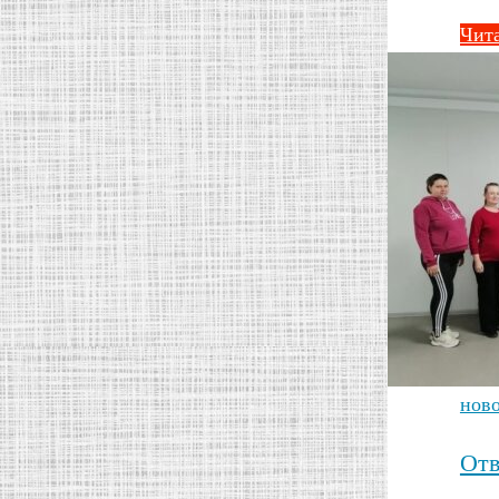
Чита
нов
Отв