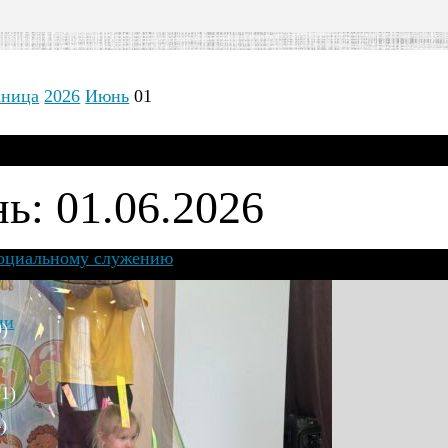
аница
2026
Июнь
01
ь: 01.06.2026
социальному служению
ии
)
1)
)