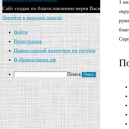
1 ию
Сайт создан по благословлению иерея Василия Яковлева
окру
Перейти к верхней панели
руко
бла
Войти
Сер
Регистрация
Православный календарь на сегодня
В-Православии.рф
По
Поиск