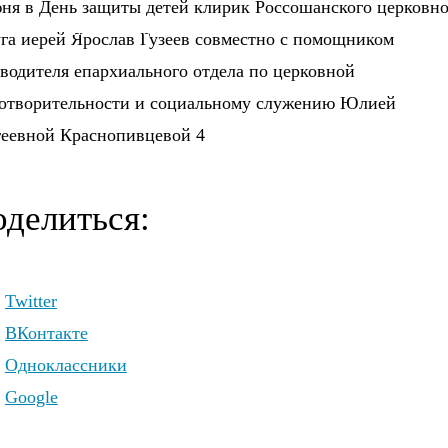
ня в День защиты детей клирик Россошанского церковно
 - благочинного Россошанского Церковного округа.
га иерей Ярослав Гузеев совместно с помощником
водителя епархиального отдела по церковной
готворительности и социальному служению Юлией
геевной Краснопивцевой 4
делиться:
Twitter
ВКонтакте
Одноклассники
Google