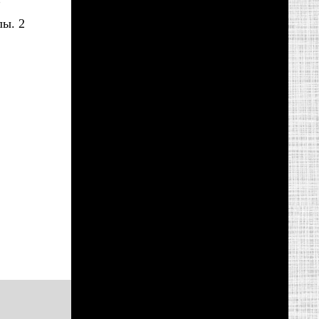
В
лы. 2