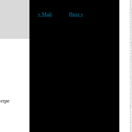
29
30
« Май
Июл »
нтре