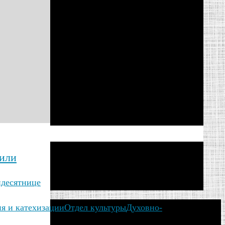
вили
идесятнице
ия и катехизации
Отдел культуры
Духовно-