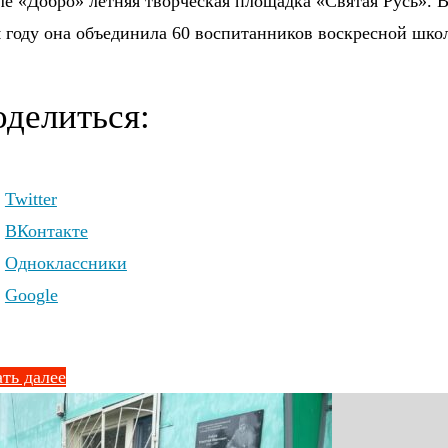
е «Добро» летняя творческая площадка «Святая Русь». 
 году она объединила 60 воспитанников воскресной шко
делиться:
Twitter
ВКонтакте
Одноклассники
Google
ть далее