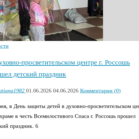
7)
)
7)
39)
)
ости
уховно-просветительском центре г. Россошь
шел детский праздник
)
atiana1982
01.06.2026
04.06.2026
Комментарии (0)
8)
ня, в День защиты детей в духовно-просветительском це
)
храме в честь Всемилостивого Спаса г. Россошь прошел
6)
кий праздник. 6
)