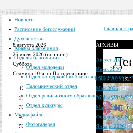
Новости
Главная стр
Расписание богослужений
Духовенство
8 августа 2026
АРХИВЫ
Храмы благочиния
26 июля 2026 (по ст.ст.)
Ден
Отделы благочиния
Август 2026
(8)
Суббота
Отдел молодежи
Июль 2026
(12)
Седмица 10-я по Пятидесятнице
Отдел по церковной благотворительности и 
Июнь 2026
(32)
Паломнический отдел
Май 2026
(61)
Отдел религиозного образования и катехизац
Апрель 2026
(69
Отдел культуры
Март 2026
(56)
Медиафайлы
Февраль 2026
(3
Фотогалерея
Январь 2026
(54