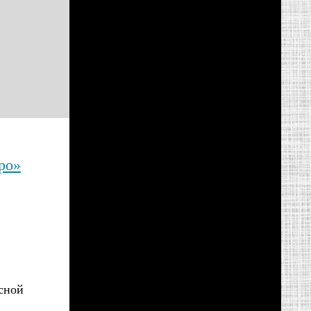
ро»
сной