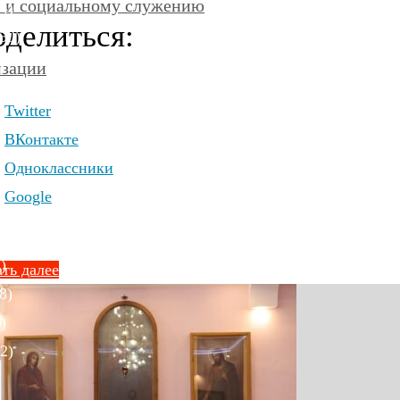
и и социальному служению
4)
делиться:
50)
)
изации
Twitter
ВКонтакте
Одноклассники
)
Google
6)
)
ть далее
8)
)
2)