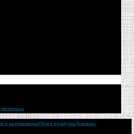
идесятнице
ия и катехизации
Отдел культуры
Духовно-