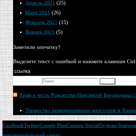
Апрель 2021
(25)
Март 2021
(26)
Февраль 2021
(15)
Январь 2021
(5)
Заметили опечатку?
Выделите текст с ошибкой и нажмите клавиши Ctrl
ссылка
Искать для:
Поиск
Храм в честь Рождества Пресвятой Богородицы г
Торжество первоверховных апостолов в Храме
Facebook
Twitter
Google Plus
Custom Social
Отделы благоч
просветительский центр