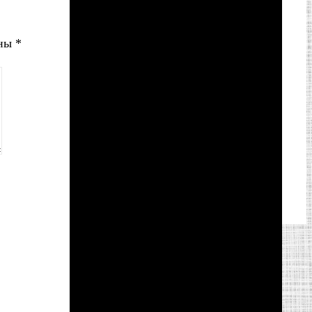
ены
*