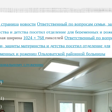
 страница
новости
Ответственный по вопросам семьи, з
ства и детства посетил отделение для беременных и ро
ная ширина
1024 × 768
пикселей
Ответственный по вопр
атской районной больницы
и, защиты материнства и детства посетил отделение для
еменных и рожениц Ольховатской районной больницы
социальному служению
ии
)
1)
)