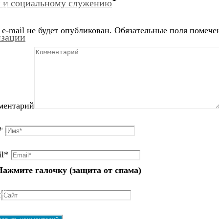
и и социальному служению
4)
50)
e-mail не будет опубликован.
Обязательные поля помеч
)
изации
)
ментарий
6)
*
)
l
*
8)
Нажмите галочку (защита от спама)
)
2)
т
44)