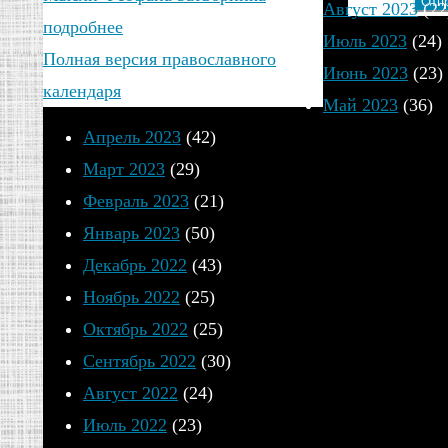
Август 2023
(22
подробнее
Июль 2023
(24)
Полная версия православного
Июнь 2023
(23)
календаря
Май 2023
(36)
Апрель 2023
(42)
Март 2023
(29)
Февраль 2023
(21)
Январь 2023
(50)
Декабрь 2022
(43)
Ноябрь 2022
(25)
Октябрь 2022
(25)
Сентябрь 2022
(30)
Август 2022
(24)
Июль 2022
(23)