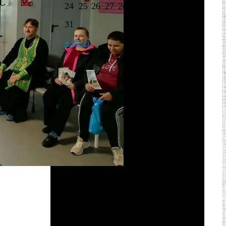
24
25
26
27
28
29
30
31
« Июл