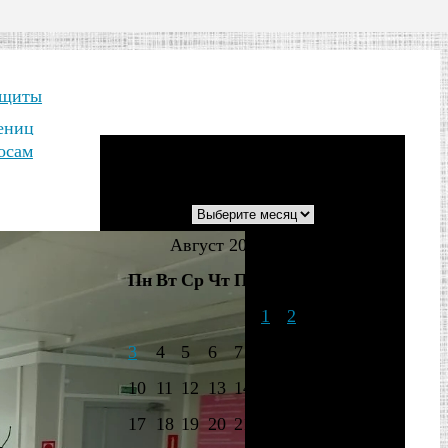
ащиты
жениц
осам
Архивы
Архивы
Август 2026
Пн
Вт
Ср
Чт
Пт
Сб
Вс
1
2
3
4
5
6
7
8
9
10
11
12
13
14
15
16
17
18
19
20
21
22
23